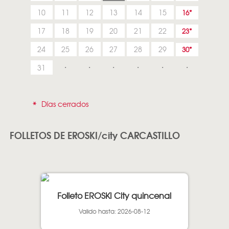
10
11
12
13
14
15
16
17
18
19
20
21
22
23
24
25
26
27
28
29
30
31
*
Días cerrados
FOLLETOS DE EROSKI/city CARCASTILLO
Folleto EROSKI City quincenal
Valido hasta: 2026-08-12