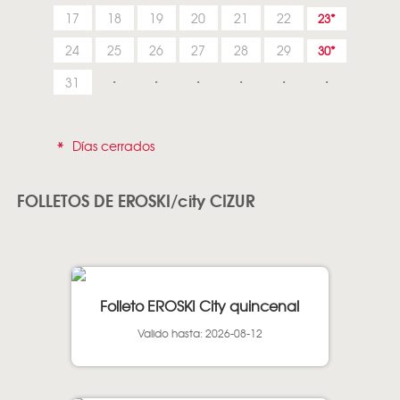
17
18
19
20
21
22
23
24
25
26
27
28
29
30
31
*
Días cerrados
FOLLETOS DE EROSKI/city CIZUR
Folleto EROSKI City quincenal
Valido hasta: 2026-08-12