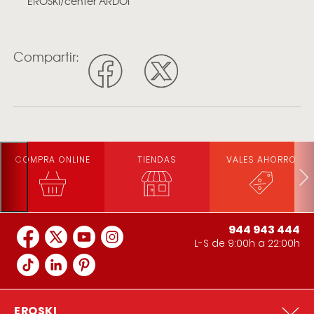
EROSKI/center ARDOI
Compartir:
COMPRA ONLINE
TIENDAS
VALES AHORRO
944 943 444
L-S de 9:00h a 22:00h
EROSKI