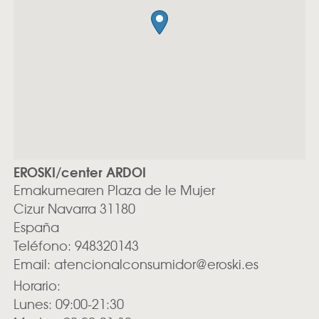
EROSKI/center ARDOI
Emakumearen Plaza de le Mujer
Cizur
Navarra
31180
España
Teléfono:
948320143
Email:
atencionalconsumidor@eroski.es
Horario:
Lunes: 09:00-21:30