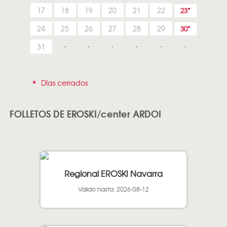
17
18
19
20
21
22
23
24
25
26
27
28
29
30
31
*
Días cerrados
FOLLETOS DE EROSKI/center ARDOI
Regional EROSKI Navarra
Valido hasta: 2026-08-12