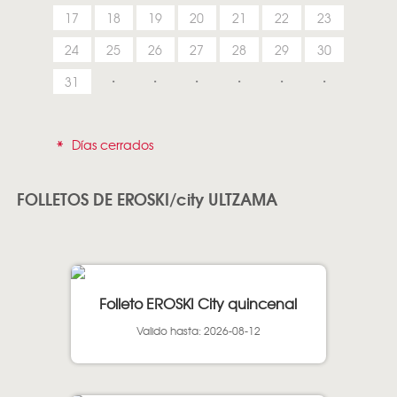
17
18
19
20
21
22
23
24
25
26
27
28
29
30
31
*
Días cerrados
FOLLETOS DE EROSKI/city ULTZAMA
Folleto EROSKI City quincenal
Valido hasta: 2026-08-12