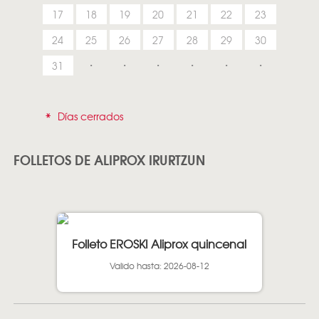
17
18
19
20
21
22
23
24
25
26
27
28
29
30
31
*
Días cerrados
FOLLETOS DE ALIPROX IRURTZUN
Folleto EROSKI Aliprox quincenal
Valido hasta: 2026-08-12