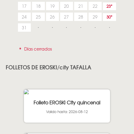
17
18
19
20
21
22
23
24
25
26
27
28
29
30
31
*
Días cerrados
FOLLETOS DE EROSKI/city TAFALLA
Folleto EROSKI City quincenal
Valido hasta: 2026-08-12