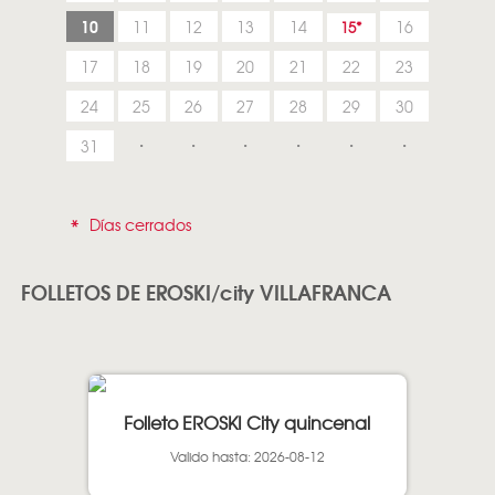
10
11
12
13
14
16
15
17
18
19
20
21
22
23
24
25
26
27
28
29
30
31
*
Días cerrados
FOLLETOS DE EROSKI/city VILLAFRANCA
Folleto EROSKI City quincenal
Valido hasta: 2026-08-12