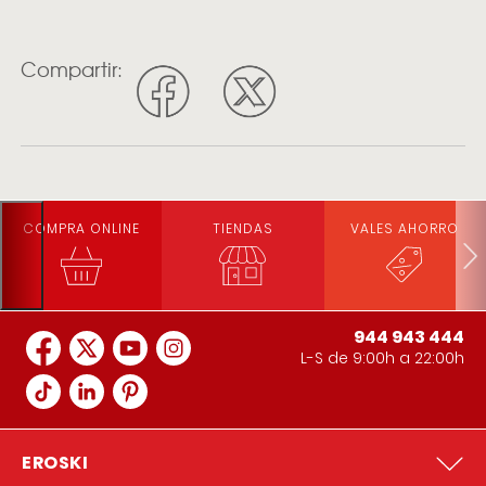
Compartir:
COMPRA ONLINE
TIENDAS
VALES AHORRO
944 943 444
L-S de 9:00h a 22:00h
EROSKI