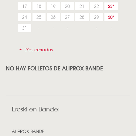
17
18
19
20
21
22
23
24
25
26
27
28
29
30
31
*
Días cerrados
NO HAY FOLLETOS DE ALIPROX BANDE
Eroski en Bande:
ALIPROX BANDE