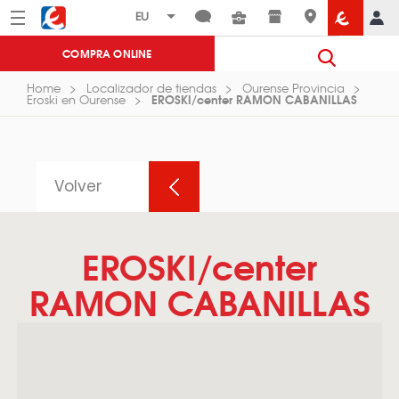
Menú
Eroski
COMPRA ONLINE
Home
Localizador de tiendas
Ourense Provincia
EROSKI/center RAMON CABANILLAS
Eroski en Ourense
Volver
EROSKI/center
RAMON CABANILLAS