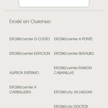
Eroski en Ourense:
EROSKI/center O COUTO
EROSKI/center A PONTE
EROSKI/center ESTACION
EROSKI/center SEIXALBO
EROSKI/center RAMON
ALIPROX ENTRIMO
CABANILLAS
EROSKI/center A
CARBALLEIRA
EROSKI/city AS LAGOAS
EROSKI/city DOCTOR