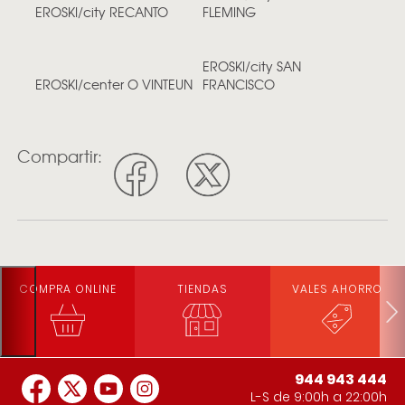
EROSKI/city RECANTO
FLEMING
EROSKI/city SAN
EROSKI/center O VINTEUN
FRANCISCO
Compartir:
COMPRA ONLINE
TIENDAS
VALES AHORRO
944 943 444
L-S de 9:00h a 22:00h