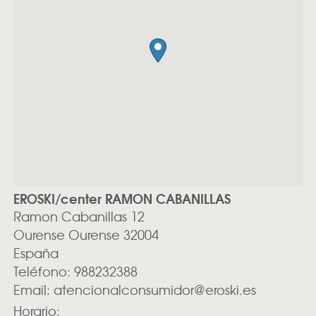
EROSKI/center RAMON CABANILLAS
Ramon Cabanillas 12
Ourense
Ourense
32004
España
Teléfono:
988232388
Email:
atencionalconsumidor@eroski.es
Horario: