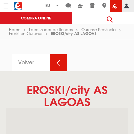
Menú
Eroski
COMPRA ONLINE
Home
Localizador de tiendas
Ourense Provincia
EROSKI/city AS LAGOAS
Eroski en Ourense
Volver
EROSKI/city AS
LAGOAS