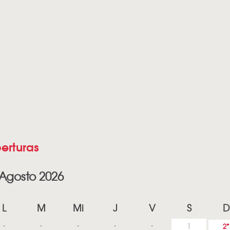
erturas
Agosto 2026
L
M
Mi
J
V
S
D
1
2