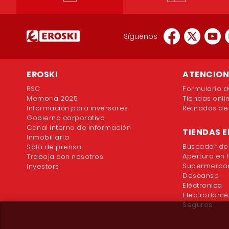
Síguenos
EROSKI
ATENCION 
RSC
Formulario d
Memoria 2025
Tiendas onli
Información para inversores
Retiradas de
Gobierno corporativo
Canal interno de información
TIENDAS E
Inmobiliaria
Buscador de
Sala de prensa
Apertura en 
Trabaja con nosotros
Supermercad
Investors
Descanso
Eléctronica
Electrodomé
Seguros