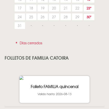
17
18
19
20
21
22
23
24
25
26
27
28
29
30
31
*
Días cerrados
FOLLETOS DE FAMILIA CATOIRA
Folleto FAMILIA quincenal
Valido hasta: 2026-08-13