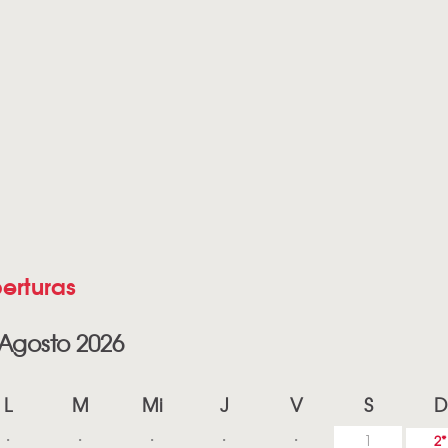
erturas
Agosto 2026
L
M
Mi
J
V
S
D
1
2