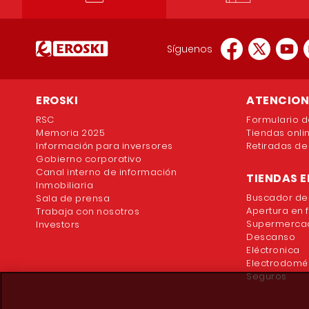
Síguenos
EROSKI
ATENCION 
RSC
Formulario d
Memoria 2025
Tiendas onli
Información para inversores
Retiradas de
Gobierno corporativo
Canal interno de información
TIENDAS E
Inmobiliaria
Buscador de
Sala de prensa
Apertura en 
Trabaja con nosotros
Supermercad
Investors
Descanso
Eléctronica
Electrodomé
Seguros