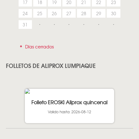
17
18
19
20
21
22
23
24
25
26
27
28
29
30
31
*
Días cerrados
FOLLETOS DE ALIPROX LUMPIAQUE
Folleto EROSKI Aliprox quincenal
Valido hasta: 2026-08-12