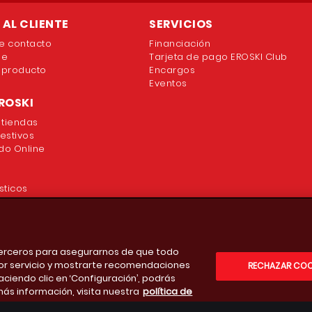
AL CLIENTE
SERVICIOS
e contacto
Financiación
ne
Tarjeta de pago EROSKI Club
 producto
Encargos
Eventos
ROSKI
 tiendas
festivos
o Online
sticos
 terceros para asegurarnos de que todo
or servicio y mostrarte recomendaciones
RECHAZAR COO
aciendo clic en ‘Configuración’, podrás
más información, visita nuestra
política de