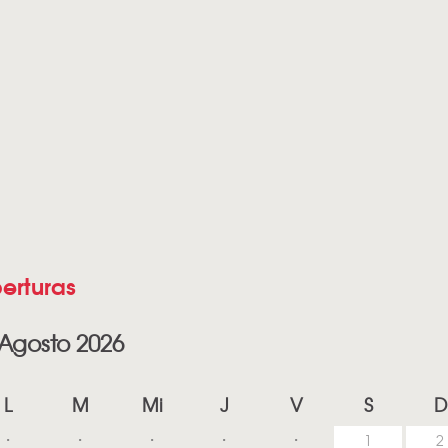
erturas
Agosto 2026
L
M
Mi
J
V
S
D
1
2