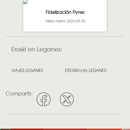
Fidelización Pyrex
Valido hasta: 2026-09-30
Eroski en Leganes:
VIAJES LEGANES
EROSKI/city LEGANES
Compartir: