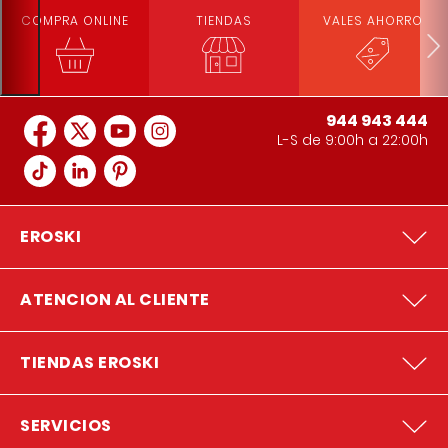
COMPRA ONLINE
TIENDAS
VALES AHORRO
944 943 444
L-S de 9:00h a 22:00h
EROSKI
ATENCION AL CLIENTE
TIENDAS EROSKI
SERVICIOS