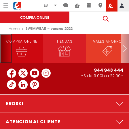
Menú
Eroski
COMPRA ONLINE
SWIMWEAR – verano 2022
Home
COMPRA ONLINE
TIENDAS
VALES AHORRO
944 943 444
L-S de 9:00h a 22:00h
EROSKI
ATENCION AL CLIENTE