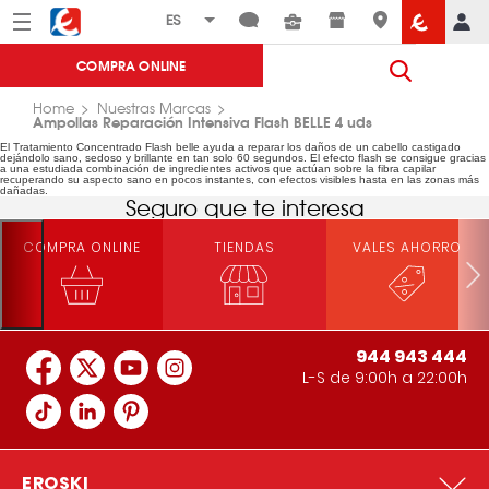
Menú
Eroski
COMPRA ONLINE
Home
Nuestras Marcas
Ampollas Reparación Intensiva Flash BELLE 4 uds
El Tratamiento Concentrado Flash belle ayuda a reparar los daños de un cabello castigado
dejándolo sano, sedoso y brillante en tan solo 60 segundos. El efecto flash se consigue gracias
a una estudiada combinación de ingredientes activos que actúan sobre la fibra capilar
recuperando su aspecto sano en pocos instantes, con efectos visibles hasta en las zonas más
dañadas.
Seguro que te interesa
COMPRA ONLINE
TIENDAS
VALES AHORRO
944 943 444
L-S de 9:00h a 22:00h
EROSKI