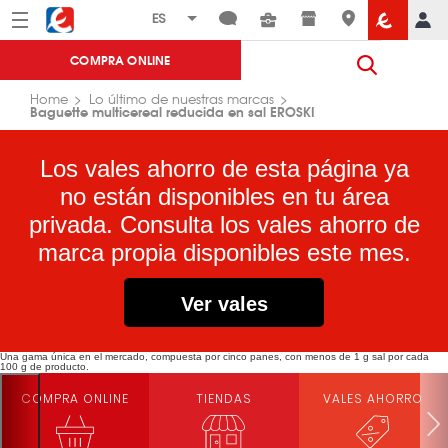
Menú
Eroski
COMPRA ONLINE
Home
Lo último de nuestras marcas
Baguette multicereal reducida en sal EROSKI
Los vales ahorro de esta página ya
no están disponibles en tu área
privada. Consulta los vales ahorro de
marca propia disponibles este mes.
Ver vales
Una gama única en el mercado, compuesta por cinco panes, con menos de 1 g sal por cada
100 g de producto.
COMPRA ONLINE
TIENDAS
VALES AHORRO