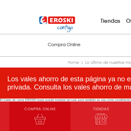
Tiendas
O
Compra Online
Home
Lo último de nuestras m
Los vales ahorro de esta página ya no e
privada. Consulta los vales ahorro de m
El Caldo de carne EROSKI basic puede tomarse tal cual, pero también se usa como condimento p
COMPRA ONLINE
TIENDAS