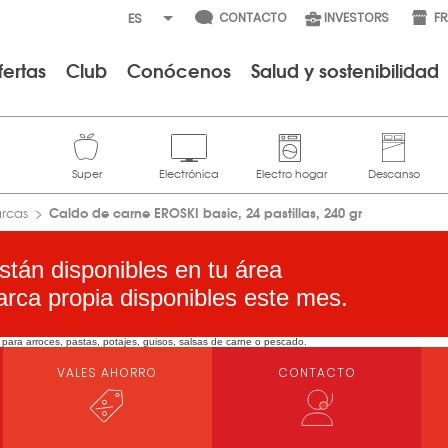
CONTACTO
INVESTORS
F
fertas
Club
Conócenos
Salud y sostenibilidad
Caldo de carne EROSKI basic, 24 pastillas, 240 gr
arcas
stán disponibles en tu área
arca propia disponibles este mes.
ara arroces, pastas, potajes, guisos, salsas de carne o pescado.
VALES AHORRO
CONTACTO