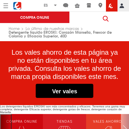
Menú
Eroski
COMPRA ONLINE
Home
Lo último de nuestras marcas
Detergente líquido EROSKI: Corazón Marsella, Frescor de
Colonia y Eficacia Superior, 40D
Los vales ahorro de esta página ya
no están disponibles en tu área
privada. Consulta los vales ahorro de
marca propia disponibles este mes.
Ver vales
Los detergentes líquidos EROSKI son más concentrados y eficaces. Tenemos una gama muy
completa: detergente Eficacia superior, detergente gotas de frescor, detergente corazón de
Marsella.
COMPRA ONLINE
TIENDAS
VALES AHORRO