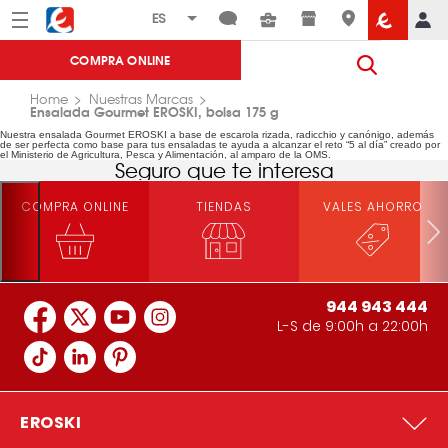
Menú
Eroski
COMPRA ONLINE
Home
Nuestras Marcas
Ensalada Gourmet EROSKI, bolsa 175 g
Nuestra ensalada Gourmet EROSKI a base de escarola rizada, radicchio y canónigo, además
de ser perfecta como base para tus ensaladas te ayuda a alcanzar el reto “5 al día” creado por
el Ministerio de Agricultura, Pesca y Alimentación, al amparo de la OMS.
Seguro que te interesa
COMPRA ONLINE
TIENDAS
VALES AHORRO
944 943 444
L-S de 9:00h a 22:00h
EROSKI