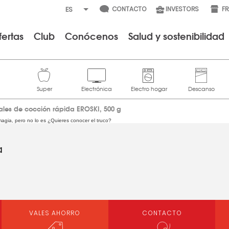
CONTACTO
INVESTORS
F
fertas
Club
Conócenos
Salud y sostenibilidad
rales de cocción rápida EROSKI, 500 g
gia, pero no lo es ¿Quieres conocer el truco?
a
VALES AHORRO
CONTACTO