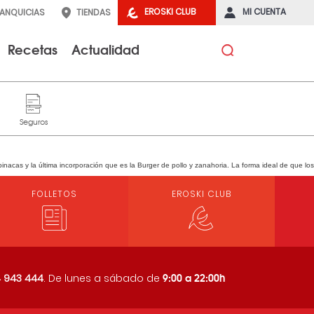
EROSKI CLUB
MI CUENTA
RANQUICIAS
TIENDAS
Recetas
Actualidad
acas y la última incorporación que es la Burger de pollo y zanahoria. La forma ideal de que los
FOLLETOS
EROSKI CLUB
9:00 a 22:00h
 943 444
. De lunes a sábado de