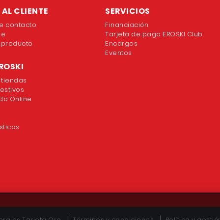
AL CLIENTE
SERVICIOS
e contacto
Financiación
ne
Tarjeta de pago EROSKI Club
 producto
Encargos
Eventos
ROSKI
 tiendas
festivos
o Online
sticos
rales Tarjeta Oro
Términos y condiciones
Política y gesti