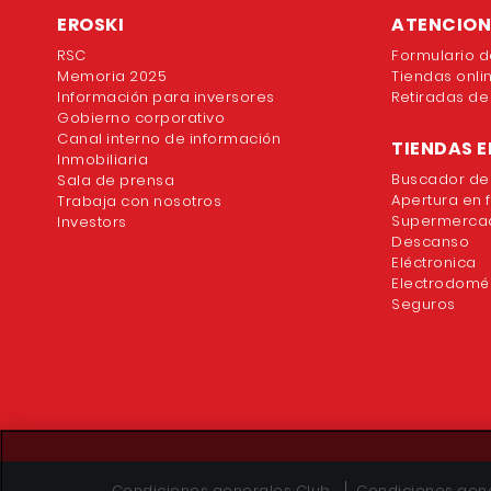
EROSKI
ATENCION 
RSC
Formulario d
Memoria 2025
Tiendas onli
Información para inversores
Retiradas de
Gobierno corporativo
Canal interno de información
TIENDAS E
Inmobiliaria
Buscador de
Sala de prensa
Apertura en 
Trabaja con nosotros
Supermercad
Investors
Descanso
Eléctronica
Electrodomé
Seguros
Condiciones generales Club
Condiciones gene