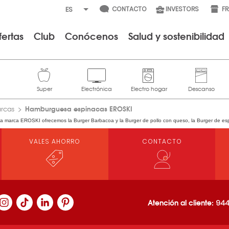
CONTACTO
INVESTORS
F
fertas
Club
Conócenos
Salud y sostenibilidad
Hamburguesa espinacas EROSKI
arcas
la marca EROSKI ofrecemos la Burger Barbacoa y la Burger de pollo con queso, la Burger de espin
VALES AHORRO
CONTACTO
Atención al cliente:
944