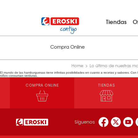
Tiendas
O
Compra Online
Home
Lo último de nuestras m
El mundo de las hamburguesas tiene infinitas posibilidades en cuanto a recetas y sabores. Con 
niños consuman verduras.
COMPRA ONLINE
TIENDAS
Síguenos