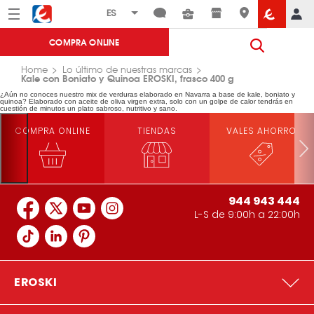
Menú
Eroski
COMPRA ONLINE
Home
Lo último de nuestras marcas
Kale con Boniato y Quinoa EROSKI, frasco 400 g
¿Aún no conoces nuestro mix de verduras elaborado en Navarra a base de kale, boniato y
quinoa? Elaborado con aceite de oliva virgen extra, solo con un golpe de calor tendrás en
cuestión de minutos un plato sabroso, nutritivo y sano.
COMPRA ONLINE
TIENDAS
VALES AHORRO
944 943 444
L-S de 9:00h a 22:00h
EROSKI