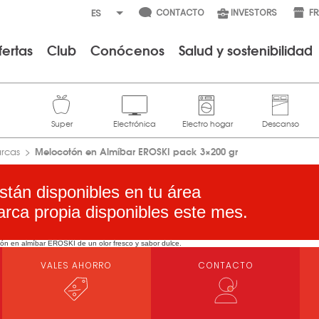
CONTACTO
INVESTORS
F
fertas
Club
Conócenos
Salud y sostenibilidad
Melocotón en Almíbar EROSKI pack 3×200 gr
arcas
stán disponibles en tu área
arca propia disponibles este mes.
tón en almíbar EROSKI de un olor fresco y sabor dulce.
VALES AHORRO
CONTACTO