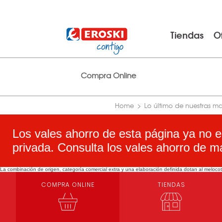
Tiendas
O
Compra Online
Home
Lo último de nuestras m
Los vales ahorro de esta página ya no e
privada. Consulta los vales ahorro de m
La combinación de origen, categoría comercial extra y una elaboración definida dotan al meloco
COMPRA ONLINE
TIENDAS