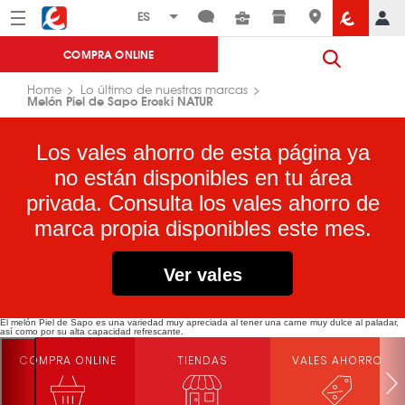
Menú
Eroski
COMPRA ONLINE
Home
Lo último de nuestras marcas
Melón Piel de Sapo Eroski NATUR
Los vales ahorro de esta página ya
no están disponibles en tu área
privada. Consulta los vales ahorro de
marca propia disponibles este mes.
Ver vales
El melón Piel de Sapo es una variedad muy apreciada al tener una carne muy dulce al paladar,
así como por su alta capacidad refrescante.
COMPRA ONLINE
TIENDAS
VALES AHORRO