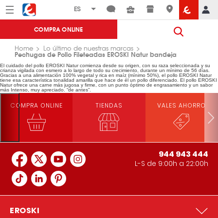
Menú
Eroski
COMPRA ONLINE
Home
Lo último de nuestras marcas
Pechugas de Pollo Fileteadas EROSKI Natur bandeja
El cuidado del pollo EROSKI Natur comienza desde su origen, con su raza seleccionada y su
crianza vigilada con esmero a lo largo de todo su crecimiento, durante un mínimo de 56 días.
Gracias a una alimentación 100% vegetal y rica en maíz (mínimo 50%), el pollo EROSKI Natur
tiene esa característica tonalidad amarilla que hace de él un pollo diferenciado. El pollo EROSKI
Natur ofrece una carne más jugosa y firme, con un punto óptimo de engrasamiento y un sabor
más Intenso, muy apreciado. “de antes”.
COMPRA ONLINE
TIENDAS
VALES AHORRO
944 943 444
L-S de 9:00h a 22:00h
EROSKI