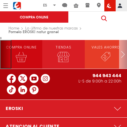
Menú
Eroski
COMPRA ONLINE
Home
Lo último de nuestras marcas
Pomelo EROSKI natur granel
0
COMPRA ONLINE
TIENDAS
VALES AHORRO
944 943 444
L-S de 9:00h a 22:00h
EROSKI
ATENCION AL CLIENTE