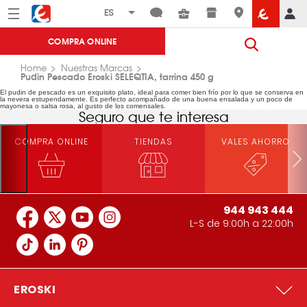
Menú
Eroski
COMPRA ONLINE
Home
Nuestras Marcas
Pudin Pescado Eroski SELEQTIA, tarrina 450 g
El pudin de pescado es un exquisito plato, ideal para comer bien frío por lo que se conserva en
la nevera estupendamente. Es perfecto acompañado de una buena ensalada y un poco de
mayonesa o salsa rosa, al gusto de los comensales.
Seguro que te interesa
COMPRA ONLINE
TIENDAS
VALES AHORRO
944 943 444
L-S de 9:00h a 22:00h
EROSKI