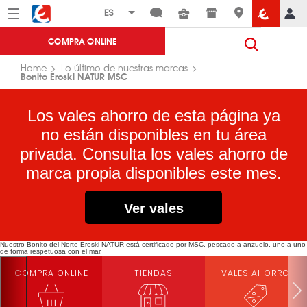
Menú
Eroski
COMPRA ONLINE
Home
Lo último de nuestras marcas
Bonito Eroski NATUR MSC
Los vales ahorro de esta página ya
no están disponibles en tu área
privada. Consulta los vales ahorro de
marca propia disponibles este mes.
Ver vales
Nuestro Bonito del Norte Eroski NATUR está certificado por MSC, pescado a anzuelo, uno a uno
de forma respetuosa con el mar.
COMPRA ONLINE
TIENDAS
VALES AHORRO