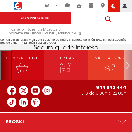
Menú
Eroski
COMPRA ONLINE
Home
Nuestras Marcas
Sorbete de Limón EROSKI, tarrina 570 g
Con un 0% de grasa y un 20% de zumo de limón, el sorbete de limón EROSKI está además
libre de gluten ¡Y también baja su precio!
Seguro que te interesa
COMPRA ONLINE
TIENDAS
VALES AHORRO
944 943 444
L-S de 9:00h a 22:00h
EROSKI