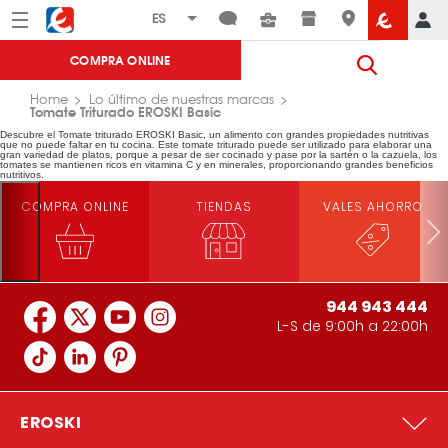
Menú
Eroski
COMPRA ONLINE
Home
Lo último de nuestras marcas
Tomate Triturado EROSKI Basic
Descubre el Tomate triturado EROSKI Basic, un alimento con grandes propiedades nutritivas
que no puede faltar en tu cocina. Este tomate triturado puede ser utilizado para elaborar una
gran variedad de platos, porque a pesar de ser cocinado y pase por la sartén o la cazuela, los
tomates se mantienen ricos en vitamina C y en minerales, proporcionando grandes beneficios
nutritivos.
COMPRA ONLINE
TIENDAS
VALES AHORRO
944 943 444
L-S de 9:00h a 22:00h
EROSKI