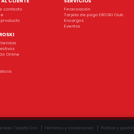
AL CLIENTE
SERVICIOS
e contacto
Financiación
ne
Tarjeta de pago EROSKI Club
 producto
Encargos
Eventos
ROSKI
 tiendas
festivos
o Online
sticos
rales Tarjeta Oro
Términos y condiciones
Política y gesti