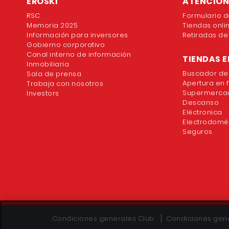
EROSKI
ATENCION 
RSC
Formulario d
Memoria 2025
Tiendas onli
Información para inversores
Retiradas de
Gobierno corporativo
Canal interno de información
TIENDAS E
Inmobiliaria
Buscador de
Sala de prensa
Apertura en 
Trabaja con nosotros
Supermercad
Investors
Descanso
Eléctronica
Electrodomé
Seguros
Condiciones generales Club
Condiciones gene