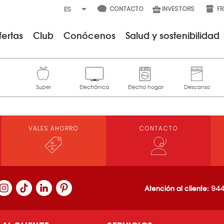
CONTACTO
INVESTORS
F
fertas
Club
Conócenos
Salud y sostenibilidad
VALES AHORRO
CONTACTO
Atención al cliente:
944