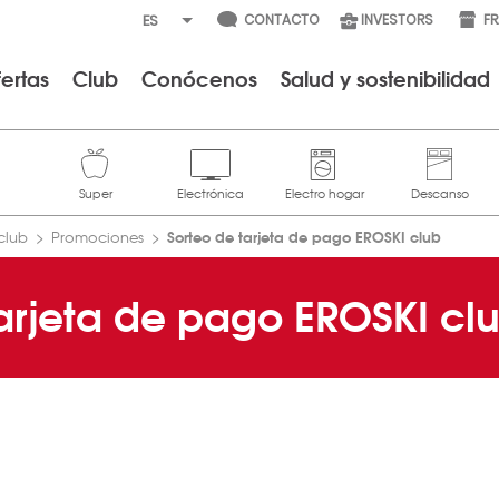
CONTACTO
INVESTORS
F
ertas
Club
Conócenos
Salud y sostenibilidad
Sorteo de tarjeta de pago EROSKI club
club
Promociones
arjeta de pago EROSKI cl