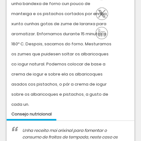
unha bandexa de forno cun pouco de
manteiga e os pistachos cortados por enriba,
xunto cunhas gotas de zume de laranxa para
aromatizar. Enfornamos durante 15 minutos a
180º C. Despois, sacamos do forno. Mesturamos
os zumes que puidesen soltar os albaricoques
co iogur natural. Podemos colocar de base a
crema de iogur e sobre ela os albaricoques
asados cos pistachos, o pór a crema de iogur
sobre os albaricoques e pistachos, a gusto de
cada un.
Consejo nutricional
Unha receita moi orixinal para fomentar o
consumo de froitas de tempada, neste caso os