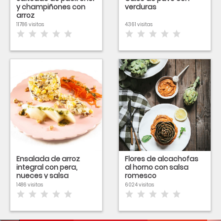
y champiñones con
verduras
arroz
11786 visitas
4361 visitas
Ensalada de arroz
Flores de alcachofas
integral con pera,
al horno con salsa
nueces y salsa
romesco
aligerada
1486 visitas
6024 visitas