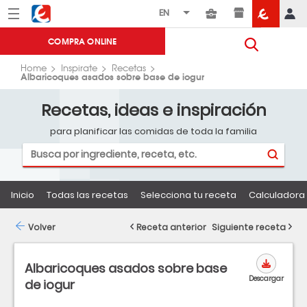
Menú
Eroski
COMPRA ONLINE
Home
Inspirate
Recetas
Albaricoques asados sobre base de iogur
Recetas, ideas e inspiración
para planificar las comidas de toda la familia
Inicio
Todas las recetas
Selecciona tu receta
Calculadora 
Volver
Receta anterior
Siguiente receta
Albaricoques asados sobre base
Descargar
de iogur