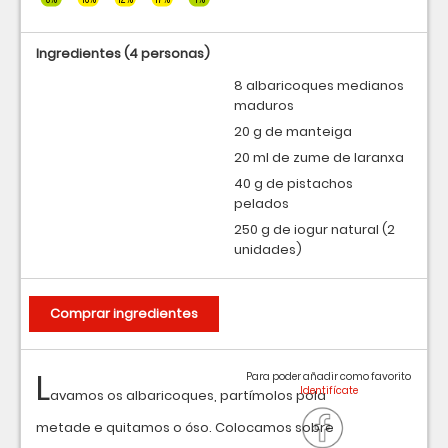
Ingredientes
(4 personas)
8 albaricoques medianos
maduros
20 g de manteiga
20 ml de zume de laranxa
40 g de pistachos
pelados
250 g de iogur natural (2
unidades)
Comprar ingredientes
L
Para poder añadir como favorito
avamos os albaricoques, partímolos pola
metade e quitamos o óso. Colocamos sobre