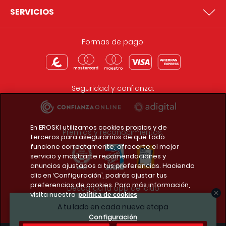
SERVICIOS
Formas de pago:
Seguridad y confianza:
En EROSKI utilizamos cookies propias y de
Premios y reconocimientos:
terceros para asegurarnos de que todo
funcione correctamente, ofrecerte el mejor
servicio y mostrarte recomendaciones y
anuncios ajustados a tus preferencias. Haciendo
clic en ‘Configuración’, podrás ajustar tus
preferencias de cookies. Para más información,
Descarga la app del club
visita nuestra
política de cookies
A tu lado en cada nueva etapa
Configuración