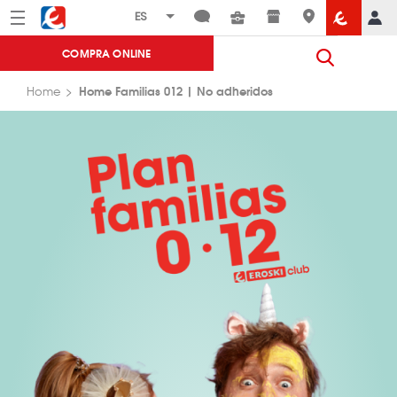
Menú
Eroski
COMPRA ONLINE
Home Familias 012 | No adheridos
Home