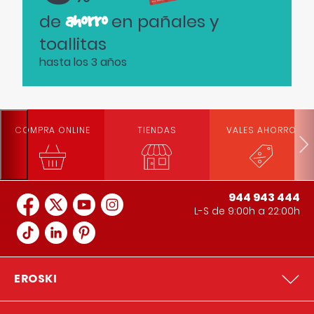
ahorro
de
en pañales y
toallitas
hasta los 3 años
COMPRA ONLINE
TIENDAS
VALES AHORRO
944 943 444
L-S de 9:00h a 22:00h
EROSKI