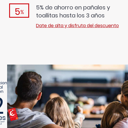
5% de ahorro en pañales y
5
%
toallitas hasta los 3 años
Date de alta y disfruta del descuento
cion
al
en
2
es
a por
.A