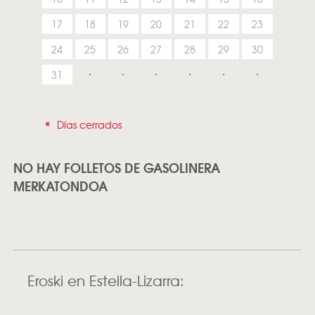
17
18
19
20
21
22
23
24
25
26
27
28
29
30
31
*
Días cerrados
NO HAY FOLLETOS DE GASOLINERA
MERKATONDOA
Eroski en Estella-Lizarra: