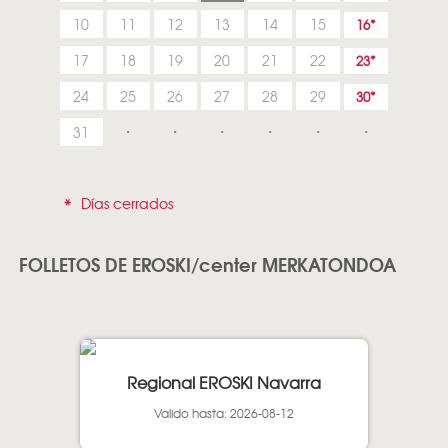
10
11
12
13
14
15
16
17
18
19
20
21
22
23
24
25
26
27
28
29
30
31
*
Días cerrados
FOLLETOS DE EROSKI/center MERKATONDOA
Regional EROSKI Navarra
Valido hasta: 2026-08-12