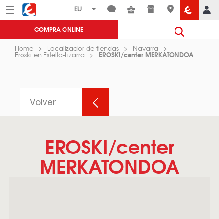
Menú
Eroski
COMPRA ONLINE
Home
Localizador de tiendas
Navarra
EROSKI/center MERKATONDOA
Eroski en Estella-Lizarra
Volver
EROSKI/center
MERKATONDOA