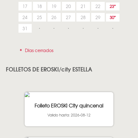
17
18
19
20
21
22
23
24
25
26
27
28
29
30
31
*
Días cerrados
FOLLETOS DE EROSKI/city ESTELLA
Folleto EROSKI City quincenal
Valido hasta: 2026-08-12