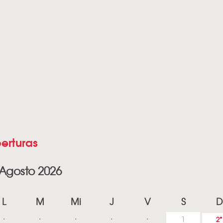
erturas
Agosto 2026
L
M
Mi
J
V
S
D
1
2