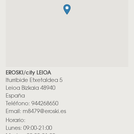
EROSKI/city LEIOA
Iturribide Etxetaldea 5
Leioa
Bizkaia
48940
España
Teléfono:
944268650
Email:
m8479@eroski.es
Horario:
Lunes: 09:00-21:00