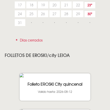
17
18
19
20
21
22
23
24
25
26
27
28
29
30
31
*
Días cerrados
FOLLETOS DE EROSKI/city LEIOA
Folleto EROSKI City quincenal
Valido hasta: 2026-08-12