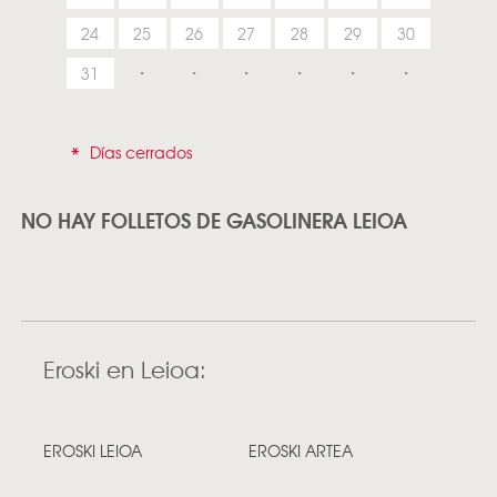
24
25
26
27
28
29
30
31
*
Días cerrados
NO HAY FOLLETOS DE GASOLINERA LEIOA
Eroski en Leioa:
EROSKI LEIOA
EROSKI ARTEA