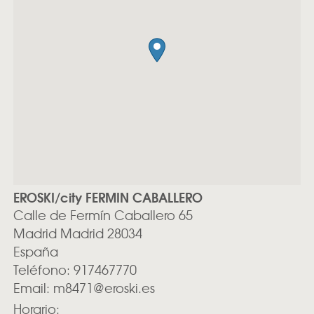
EROSKI/city FERMIN CABALLERO
Calle de Fermín Caballero 65
Madrid
Madrid
28034
España
Teléfono:
917467770
Email:
m8471@eroski.es
Horario: