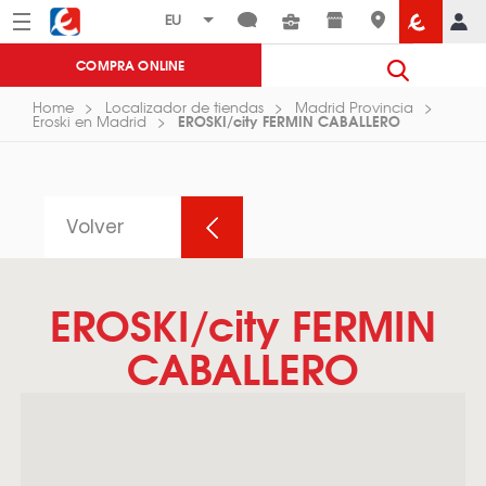
Menú
Eroski
COMPRA ONLINE
Home
Localizador de tiendas
Madrid Provincia
EROSKI/city FERMIN CABALLERO
Eroski en Madrid
Volver
EROSKI/city FERMIN
CABALLERO