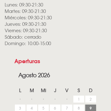
Lunes: 09:30-21:30
Martes: 09:30-21:30
Miércoles: 09:30-21:30
Jueves: 09:30-21:30
Viernes: 09:30-21:30
Sábado: cerrado
Domingo: 10:00-15:00
Aperturas
Agosto 2026
L
M
Mi
J
V
S
D
1
2
9
3
4
5
6
7
8