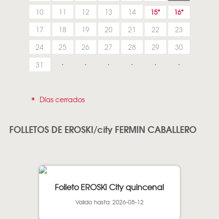
10
11
12
13
14
15
16
17
18
19
20
21
22
23
24
25
26
27
28
29
30
31
*
Días cerrados
FOLLETOS DE EROSKI/city FERMIN CABALLERO
Folleto EROSKI City quincenal
Valido hasta: 2026-08-12