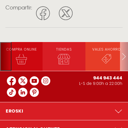
Compartir:
COMPRA ONLINE
TIENDAS
VALES AHORRO
944 943 444
L-S de 9:00h a 22:00h
EROSKI