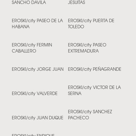
SANCHO DAVILA
JESUITAS
EROSKI/city PASEO DE LA
EROSKI/city PUERTA DE
HABANA
TOLEDO
EROSKI/city FERMIN
EROSKI/city PASEO
CABALLERO
EXTREMADURA
EROSKI/city JORGE JUAN
EROSKI/city PEÑAGRANDE
EROSKI/city VICTOR DE LA
EROSKI/city VALVERDE
SERNA
EROSKI/city SANCHEZ
EROSKI/city JUAN DUQUE
PACHECO
EROSKI/city ENRIQUE