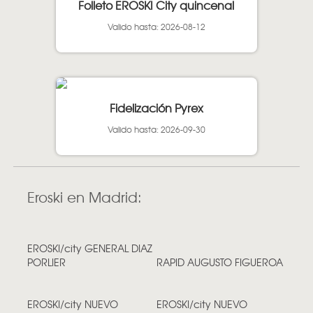
Folleto EROSKI City quincenal
Valido hasta: 2026-08-12
Fidelización Pyrex
Valido hasta: 2026-09-30
Eroski en Madrid:
EROSKI/city GENERAL DIAZ
PORLIER
RAPID AUGUSTO FIGUEROA
EROSKI/city NUEVO
EROSKI/city NUEVO