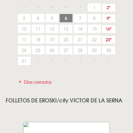
1
2
6
3
4
5
7
8
9
10
11
12
13
14
15
16
17
18
19
20
21
22
23
24
25
26
27
28
29
30
31
*
Días cerrados
FOLLETOS DE EROSKI/city VICTOR DE LA SERNA