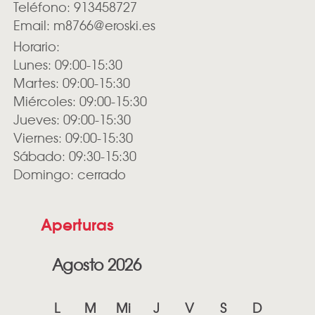
Teléfono:
913458727
Email:
m8766@eroski.es
Horario:
Lunes: 09:00-15:30
Martes: 09:00-15:30
Miércoles: 09:00-15:30
Jueves: 09:00-15:30
Viernes: 09:00-15:30
Sábado: 09:30-15:30
Domingo: cerrado
Aperturas
Agosto 2026
L
M
Mi
J
V
S
D