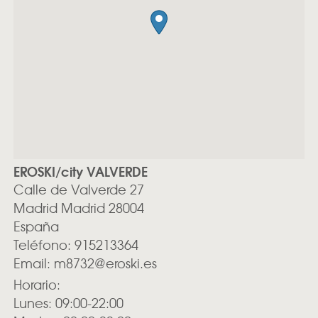
EROSKI/city VALVERDE
Calle de Valverde 27
Madrid
Madrid
28004
España
Teléfono:
915213364
Email:
m8732@eroski.es
Horario:
Lunes: 09:00-22:00