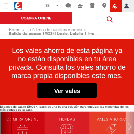
Menú
Eroski
COMPRA ONLINE
Home
Lo último de nuestras marcas
Batido de cacao EROSKI basic, botella 1 litro
Los vales ahorro de esta página ya
no están disponibles en tu área
privada. Consulta los vales ahorro de
marca propia disponibles este mes.
Ver vales
El batido de cacao EROSKI basic es una buena solución para endulzar las meriendas de los
más peques de la casa.
COMPRA ONLINE
TIENDAS
VALES AHORRO