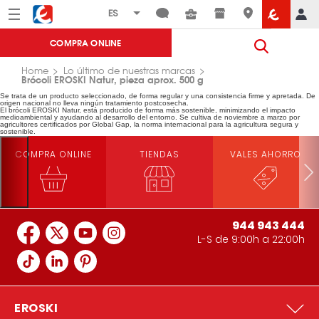
Menú
Eroski
COMPRA ONLINE
Home
Lo último de nuestras marcas
Brócoli EROSKI Natur, pieza aprox. 500 g
Se trata de un producto seleccionado, de forma regular y una consistencia firme y apretada. De
origen nacional no lleva ningún tratamiento postcosecha.
El brócoli EROSKI Natur, está producido de forma más sostenible, minimizando el impacto
medioambiental y ayudando al desarrollo del entorno. Se cultiva de noviembre a marzo por
agricultores certificados por Global Gap, la norma internacional para la agricultura segura y
sostenible.
COMPRA ONLINE
TIENDAS
VALES AHORRO
944 943 444
L-S de 9:00h a 22:00h
EROSKI