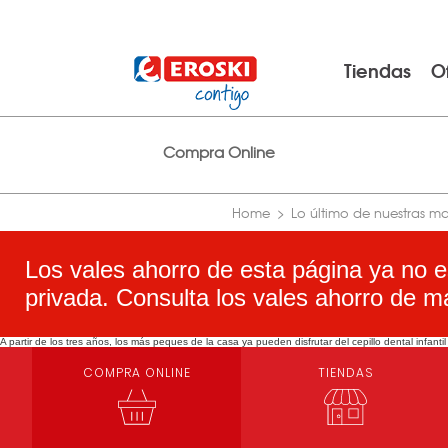
Tiendas
O
Compra Online
Home
Lo último de nuestras m
Los vales ahorro de esta página ya no e
privada. Consulta los vales ahorro de m
A partir de los tres años, los más peques de la casa ya pueden disfrutar del cepillo dental infa
COMPRA ONLINE
TIENDAS