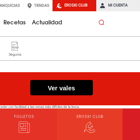
EROSKI CLUB
MI CUENTA
RANQUICIAS
TIENDAS
Recetas
Actualidad
Ver vales
eder con facilidad a las zonas más difíciles de la boca.
FOLLETOS
EROSKI CLUB