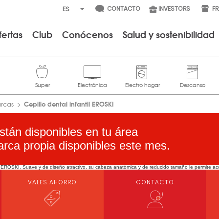
CONTACTO
INVESTORS
F
fertas
Club
Conócenos
Salud y sostenibilidad
Cepillo dental infantil EROSKI
arcas
stán disponibles en tu área
arca propia disponibles este mes.
ntil EROSKI. Suave y de diseño atractivo, su cabeza anatómica y de reducido tamaño le permite acc
VALES AHORRO
CONTACTO